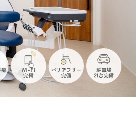
診療
Wi-Fi
バリアフリー
駐車場
完備
完備
21台完備